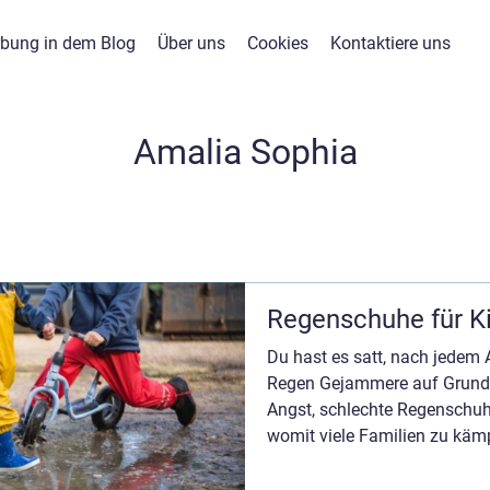
bung in dem Blog
Über uns
Cookies
Kontaktiere uns
Amalia Sophia
Regenschuhe für K
Du hast es satt, nach jedem
Regen Gejammere auf Grund 
Angst, schlechte Regenschuhe
womit viele Familien zu käm
auch eine Lösung für...