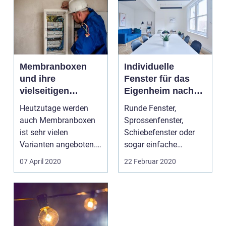
Membranboxen
Individuelle
und ihre
Fenster für das
vielseitigen
Eigenheim nach
Anwendungsgebie
Wunsch
Heutzutage werden
Runde Fenster,
te
auch Membranboxen
Sprossenfenster,
ist sehr vielen
Schiebefenster oder
Varianten angeboten.
sogar einfache
Man kann daher
Kunststofffenster
07 April 2020
22 Februar 2020
anhand des N...
werden heute in...